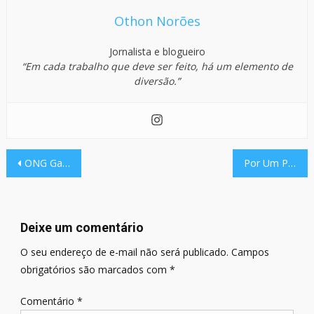
Othon Norões
Jornalista e blogueiro
“Em cada trabalho que deve ser feito, há um elemento de
diversão.”
Navegação
ONG Gamer de ex-militares é investigada por emendas de R$ 90 milhões
Por Um Punhado De Bits: Zeenix, Retrato Da Indústria BR
de
Post
Deixe um comentário
O seu endereço de e-mail não será publicado.
Campos
obrigatórios são marcados com
*
Comentário
*