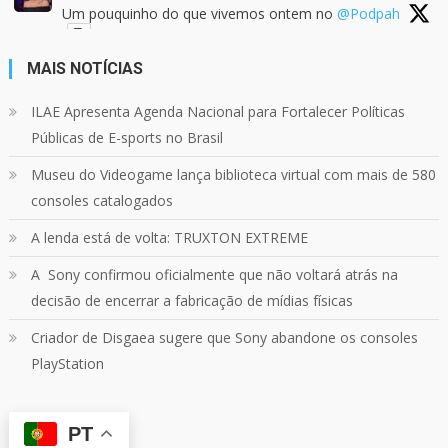
Um pouquinho do que vivemos ontem no
@Podpah
MAIS NOTÍCIAS
24
1214
Twitter
ILAE Apresenta Agenda Nacional para Fortalecer Políticas
Públicas de E-sports no Brasil
Quebrando o Controle
@qocoficial
·
11 jun 2024
Museu do Videogame lança biblioteca virtual com mais de 580
Confira em nosso site o mais recente REVIEW de
Skull & Bones.
consoles catalogados
Mais em:
https://buff.ly/3yPhDN2
A lenda está de volta: TRUXTON EXTREME
A Sony confirmou oficialmente que não voltará atrás na
1
1
Twitter
decisão de encerrar a fabricação de mídias físicas
Criador de Disgaea sugere que Sony abandone os consoles
Carregar mais
PlayStation
PT