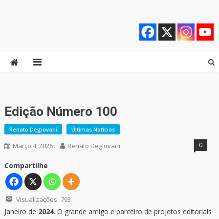
Skip
Quebrando o Controle
Quebrando o Controle
to
content
Edição Número 100
Renato Degiovani
Últimas Notícias
0
Março 4, 2026
Renato Degiovani
Compartilhe
Visualizações:
793
Janeiro de
2024
. O grande amigo e parceiro de projetos editoriais