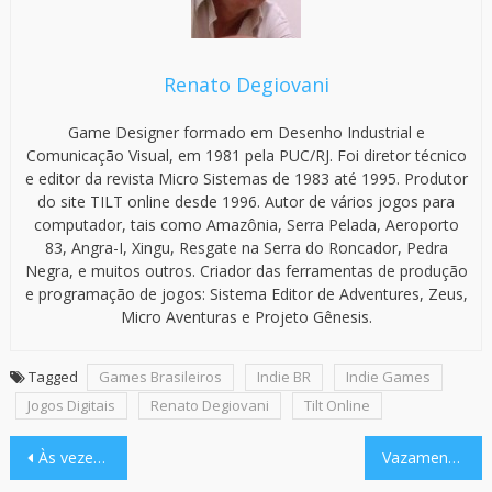
Renato Degiovani
Game Designer formado em Desenho Industrial e
Comunicação Visual, em 1981 pela PUC/RJ. Foi diretor técnico
e editor da revista Micro Sistemas de 1983 até 1995. Produtor
do site TILT online desde 1996. Autor de vários jogos para
computador, tais como Amazônia, Serra Pelada, Aeroporto
83, Angra-I, Xingu, Resgate na Serra do Roncador, Pedra
Negra, e muitos outros. Criador das ferramentas de produção
e programação de jogos: Sistema Editor de Adventures, Zeus,
Micro Aventuras e Projeto Gênesis.
Tagged
Games Brasileiros
Indie BR
Indie Games
Jogos Digitais
Renato Degiovani
Tilt Online
Navegação
Às vezes nós esquecemos de coisas regulares
Vazamento de GTA 6: suposto vídeo inédito detalha elementos do game