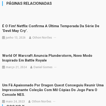
PÁGINAS RELACIONADAS
É O Fim! Netflix Confirma A Última Temporada Da Série De
‘Devil May Cry’.
junho 13, 2026
Othon Norões
World Of Warcraft Anuncia Plunderstorm, Novo Modo
Inspirado Em Battle Royale
março 21, 2024
Daniel Gomes
Um Fã Apaixonado Por Dragon Quest Conseguiu Reunir Uma
Impressionante Coleção Com Mil Cópias Do Jogo Para O
Console NES.
maio 24, 2023
Othon Norões