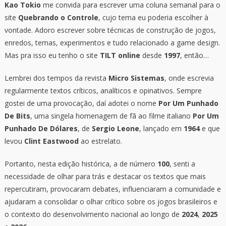
Kao Tokio
me convida para escrever uma coluna semanal para o
site
Quebrando o Controle
, cujo tema eu poderia escolher à
vontade. Adoro escrever sobre técnicas de construção de jogos,
enredos, temas, experimentos e tudo relacionado a game design.
Mas pra isso eu tenho o site
TILT online
desde
1997
, então…
Lembrei dos tempos da revista
Micro Sistemas
, onde escrevia
regularmente textos críticos, analíticos e opinativos. Sempre
gostei de uma provocação, daí adotei o nome
Por Um Punhado
De Bits
, uma singela homenagem de fã ao filme italiano
Por Um
Punhado De Dólares
, de
Sergio Leone
, lançado em
1964
e que
levou
Clint Eastwood
ao estrelato.
Portanto, nesta edição histórica, a de número
100
, senti a
necessidade de olhar para trás e destacar os textos que mais
repercutiram, provocaram debates, influenciaram a comunidade e
ajudaram a consolidar o olhar crítico sobre os jogos brasileiros e
o contexto do desenvolvimento nacional ao longo de
2024
,
2025