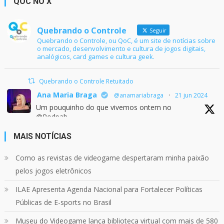
QOC NO X
Quebrando o Controle
Seguir
Quebrando o Controle, ou QoC, é um site de notícias sobre
o mercado, desenvolvimento e cultura de jogos digitais,
analógicos, card games e cultura geek.
Quebrando o Controle Retuitado
Ana Maria Braga
@anamariabraga
·
21 jun 2024
Um pouquinho do que vivemos ontem no
@Podpah
MAIS NOTÍCIAS
24
1214
Twitter
Como as revistas de videogame despertaram minha paixão
pelos jogos eletrônicos
Quebrando o Controle
@qocoficial
·
11 jun 2024
ILAE Apresenta Agenda Nacional para Fortalecer Políticas
Confira em nosso site o mais recente REVIEW de
Públicas de E-sports no Brasil
Skull & Bones.
Mais em:
Museu do Videogame lança biblioteca virtual com mais de 580
https://buff.ly/3yPhDN2