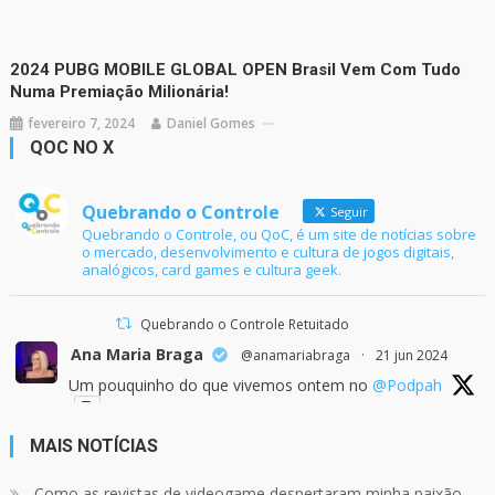
2024 PUBG MOBILE GLOBAL OPEN Brasil Vem Com Tudo
Numa Premiação Milionária!
fevereiro 7, 2024
Daniel Gomes
QOC NO X
Quebrando o Controle
Seguir
Quebrando o Controle, ou QoC, é um site de notícias sobre
o mercado, desenvolvimento e cultura de jogos digitais,
analógicos, card games e cultura geek.
Quebrando o Controle Retuitado
Ana Maria Braga
@anamariabraga
·
21 jun 2024
Um pouquinho do que vivemos ontem no
@Podpah
MAIS NOTÍCIAS
24
1214
Twitter
Como as revistas de videogame despertaram minha paixão