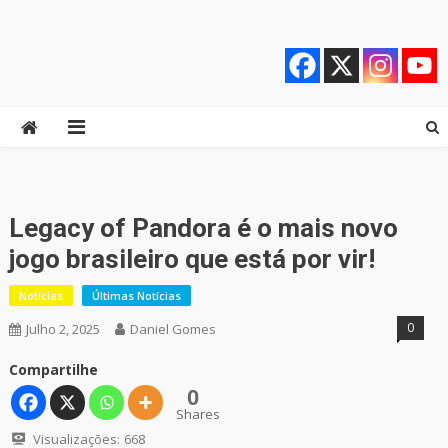
Skip
Quebrando o Controle
Quebrando o Controle
to
content
Legacy of Pandora é o mais novo
jogo brasileiro que está por vir!
Notícias
Últimas Notícias
0
Julho 2, 2025
Daniel Gomes
Compartilhe
0
Shares
Visualizações:
668