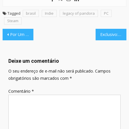
Tagged
brasil
Indie
legacy of pandora
PC
Steam
Navegação
Por Um Punhado De Bits: A Galinha E O Mercado
Exclusivo: Mortal Kombat 2 para 3DO pelas mãos de um fã!
de
Post
Deixe um comentário
O seu endereço de e-mail não será publicado.
Campos
obrigatórios são marcados com
*
Comentário
*