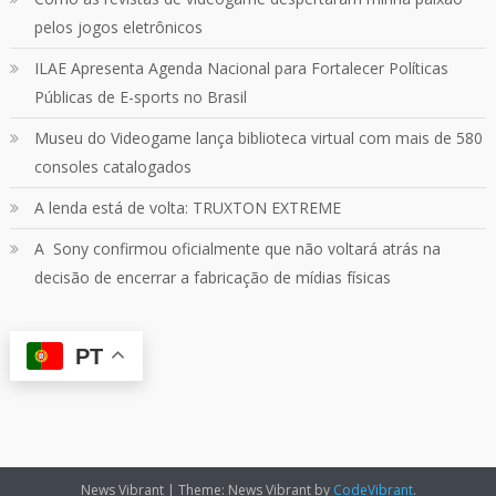
pelos jogos eletrônicos
Quebrando o Controle
@qocoficial
·
11 jun 2024
ILAE Apresenta Agenda Nacional para Fortalecer Políticas
Confira em nosso site o mais recente REVIEW de
Skull & Bones.
Públicas de E-sports no Brasil
Mais em:
https://buff.ly/3yPhDN2
Museu do Videogame lança biblioteca virtual com mais de 580
consoles catalogados
1
1
Twitter
A lenda está de volta: TRUXTON EXTREME
A Sony confirmou oficialmente que não voltará atrás na
Carregar mais
decisão de encerrar a fabricação de mídias físicas
PT
News Vibrant
|
Theme: News Vibrant by
CodeVibrant
.