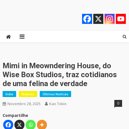
Skip
Quebrando o Controle
Quebrando o Controle
to
content
Mimi in Meowndering House, do
Wise Box Studios, traz cotidianos
de uma felina de verdade
Indie
Notícias
Últimas Notícias
0
Novembro 28, 2025
Kao Tokio
Compartilhe