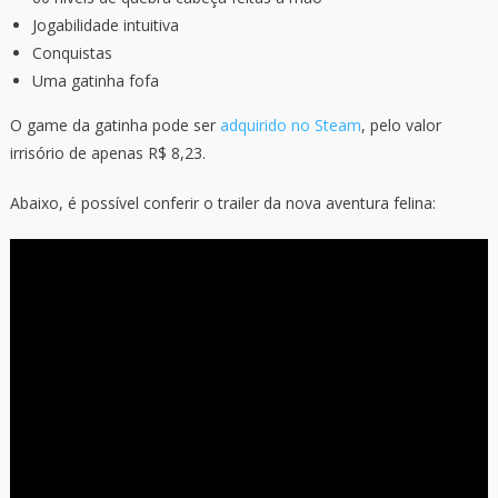
Jogabilidade intuitiva
Conquistas
Uma gatinha fofa
O game da gatinha pode ser
adquirido no Steam
, pelo valor
irrisório de apenas R$ 8,23.
Abaixo, é possível conferir o trailer da nova aventura felina: