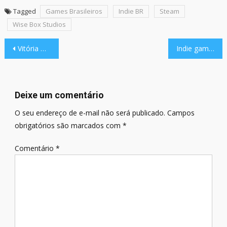
Tagged
Games Brasileiros
Indie BR
Steam
Wise Box Studios
Navegação
Vitória Game Party 2025 realiza a 4ª edição, no ES, com participação da ACJOGOS-RJ
Indie game Tupi, a Lenda de Arariboia trouxe o folclore e a história de Niterói à BGS 2025
de
Post
Deixe um comentário
O seu endereço de e-mail não será publicado.
Campos
obrigatórios são marcados com
*
Comentário
*