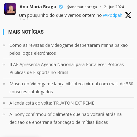
Ana Maria Braga
@anamariabraga
·
21 jun 2024
Um pouquinho do que vivemos ontem no
@Podpah
MAIS NOTÍCIAS
24
1214
Twitter
Como as revistas de videogame despertaram minha paixão
pelos jogos eletrônicos
Quebrando o Controle
@qocoficial
·
11 jun 2024
ILAE Apresenta Agenda Nacional para Fortalecer Políticas
Confira em nosso site o mais recente REVIEW de
Skull & Bones.
Públicas de E-sports no Brasil
Mais em:
https://buff.ly/3yPhDN2
Museu do Videogame lança biblioteca virtual com mais de 580
consoles catalogados
1
1
Twitter
A lenda está de volta: TRUXTON EXTREME
A Sony confirmou oficialmente que não voltará atrás na
Carregar mais
decisão de encerrar a fabricação de mídias físicas