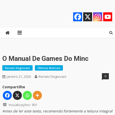
Skip
Quebrando o Controle
Quebrando o Controle
to
content
O Manual De Games Do Minc
Renato Degiovani
Últimas Notícias
0
Janeiro 21, 2026
Renato Degiovani
Compartilhe
Visualizações:
901
Antes de ler este texto, recomendo fortemente a leitura integral