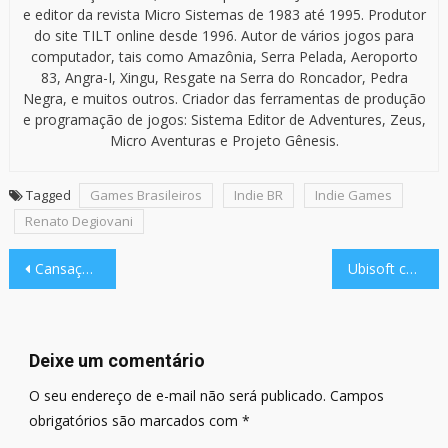
e editor da revista Micro Sistemas de 1983 até 1995. Produtor
do site TILT online desde 1996. Autor de vários jogos para
computador, tais como Amazônia, Serra Pelada, Aeroporto
83, Angra-I, Xingu, Resgate na Serra do Roncador, Pedra
Negra, e muitos outros. Criador das ferramentas de produção
e programação de jogos: Sistema Editor de Adventures, Zeus,
Micro Aventuras e Projeto Gênesis.
Tagged
Games Brasileiros
Indie BR
Indie Games
Renato Degiovani
Navegação
Cansaço por compaixão: a dor que surge a partir da dor
Ubisoft cancela remake de Prince of Persia e anuncia reestruturação
de
Post
Deixe um comentário
O seu endereço de e-mail não será publicado.
Campos
obrigatórios são marcados com
*