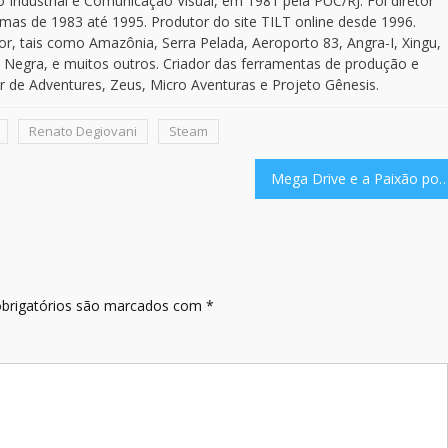
dustrial e Comunicação Visual, em 1981 pela PUC/RJ. Foi diretor
temas de 1983 até 1995. Produtor do site TILT online desde 1996.
r, tais como Amazônia, Serra Pelada, Aeroporto 83, Angra-I, Xingu,
 Negra, e muitos outros. Criador das ferramentas de produção e
 de Adventures, Zeus, Micro Aventuras e Projeto Gênesis.
Renato Degiovani
Steam
Mega Drive e a Paixão por video
brigatórios são marcados com
*