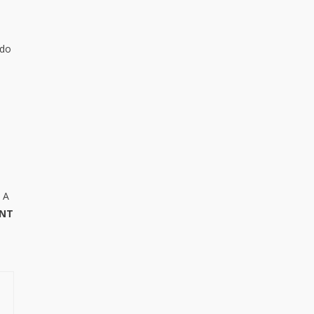
s
 do
 A
INT