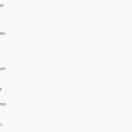
or
ies
 um
é
devs
m