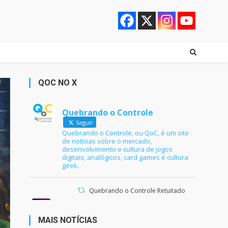
QOC NO X
Quebrando o Controle
Seguir
Quebrando o Controle, ou QoC, é um site
de notícias sobre o mercado,
desenvolvimento e cultura de jogos
digitais, analógicos, card games e cultura
geek.
Quebrando o Controle Retuitado
Ana Maria Braga
@anamariabraga
·
21 jun 2024
MAIS NOTÍCIAS