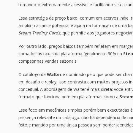
tornando-o extremamente acessível e facilitando seu alca
Essa estratégia de preço baixo, comum em acervos indie, te
amplia o alcance potencial e ajuda na formação de uma ba
Steam Trading Cards
, que permite aos jogadores negociar i
Por outro lado, preços baixos também refletem em margen
somados às taxas da plataforma (geralmente 30% da
Ste
competir nas vendas sazonais.
O catálogo de
Walter
é dominado pelo que pode ser cham
em desafio e replay. Isso contrasta com muitos projetos in
conceitual. A abordagem de Walter é mais direta: você ent
formato que funciona bem em plataformas como a
Stea
Esse foco em mecânicas simples porém bem executadas é, 
presença relevante no catálogo: não há dependência de nar
feito e mantido por uma única pessoa sem perder identida