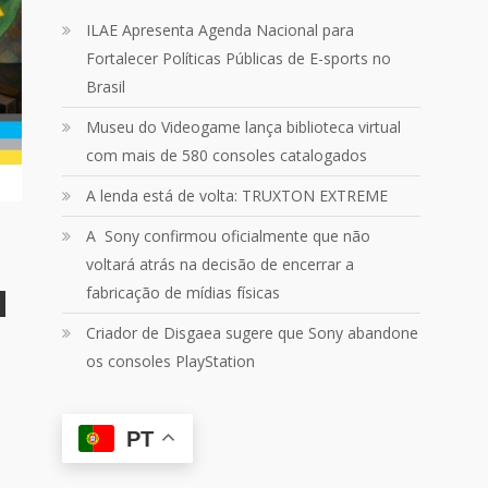
Um pouquinho do que vivemos
ILAE Apresenta Agenda Nacional para
ontem no
@Podpah
Fortalecer Políticas Públicas de E-sports no
Brasil
24
1214
Twitter
Museu do Videogame lança biblioteca virtual
com mais de 580 consoles catalogados
Quebrando o Controle
@qocoficial
·
11 jun 2024
A lenda está de volta: TRUXTON EXTREME
Confira em nosso site o mais
recente REVIEW de Skull & Bones.
A Sony confirmou oficialmente que não
Mais em:
voltará atrás na decisão de encerrar a
https://buff.ly/3yPhDN2
fabricação de mídias físicas
Criador de Disgaea sugere que Sony abandone
1
1
Twitter
os consoles PlayStation
Carregar mais
PT