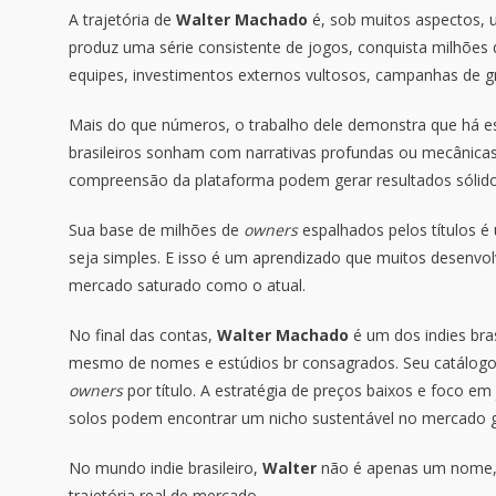
A trajetória de
Walter Machado
é, sob muitos aspectos, 
produz uma série consistente de jogos, conquista milhões
equipes, investimentos externos vultosos, campanhas de g
Mais do que números, o trabalho dele demonstra que há es
brasileiros sonham com narrativas profundas ou mecânica
compreensão da plataforma podem gerar resultados sólido
Sua base de milhões de
owners
espalhados pelos títulos é
seja simples. E isso é um aprendizado que muitos desenv
mercado saturado como o atual.
No final das contas,
Walter Machado
é um dos indies bra
mesmo de nomes e estúdios br consagrados. Seu catálogo 
owners
por título. A estratégia de preços baixos e foco em
solos podem encontrar um nicho sustentável no mercado g
No mundo indie brasileiro,
Walter
não é apenas um nome, 
trajetória real de mercado.