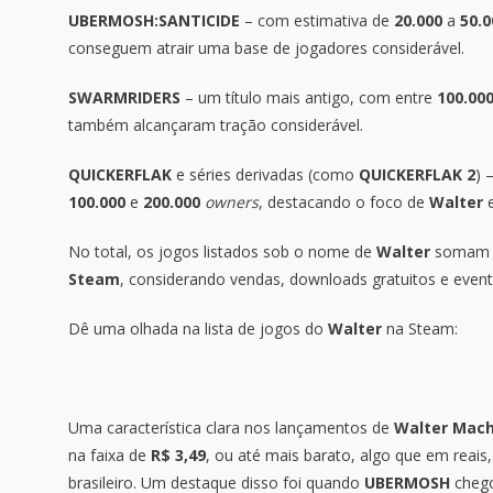
UBERMOSH:SANTICIDE
– com estimativa de
20.000
a
50.
conseguem atrair uma base de jogadores considerável.
SWARMRIDERS
– um título mais antigo, com entre
100.00
também alcançaram tração considerável.
QUICKERFLAK
e séries derivadas (como
QUICKERFLAK 2
) 
100.000
e
200.000
owners
, destacando o foco de
Walter
No total, os jogos listados sob o nome de
Walter
somam 
Steam
, considerando vendas, downloads gratuitos e event
Dê uma olhada na lista de jogos do
Walter
na Steam:
Uma característica clara nos lançamentos de
Walter Mac
na faixa de
R$ 3,49
, ou até mais barato, algo que em reai
brasileiro. Um destaque disso foi quando
UBERMOSH
chego