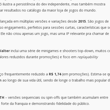
ó ilustra a persistência do dev independente, mas também mostra
ar resultados no catálogo da maior loja de jogos do mundo.
 lançada em múltiplas versões e variações desde
2015
. São jogos de
so engajamento, perfeitos para sessões curtas, características que s
l. Ele não criou apenas um jogo, mas uma IP relevante pra chamar de
alter
inclui uma série de minigames e shooters top-down, muitos 
alores reduzidos durante promoções) e foco em
replayability
ço frequentemente reduzido a
R$ 1,74
(em promoções). Estima-se q
m
ao longo de sua vida útil, sendo de longe o trabalho mais popular 
TH
– versões sequenciais ou spin-offs que também acumulam entre
orte da franquia e demonstrando fidelidade do público.