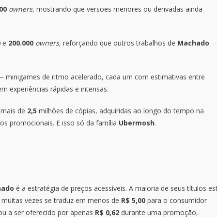
000
owners
, mostrando que versões menores ou derivadas ainda
0
e
200.000
owners
, reforçando que outros trabalhos de
Machado
— minigames de ritmo acelerado, cada um com estimativas entre
em experiências rápidas e intensas.
mais de
2,5
milhões de cópias, adquiridas ao longo do tempo na
os promocionais. E isso só da família
Ubermosh
.
hado
é a estratégia de preços acessíveis. A maioria de seus títulos es
s, muitas vezes se traduz em menos de
R$ 5,00
para o consumidor
u a ser oferecido por apenas
R$ 0,62
durante uma promoção,