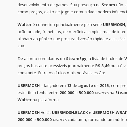
desenvolvimento de games. Sua presença na
Steam
não s
como preços, estilo de jogo e comunidade podem influenci
Walter
é conhecido principalmente pela série
UBERMOSH
,
ação arcade, frenéticos, de mecânica simples mas de inten
alinham ao público que procura diversão rápida e acessíve
sua.
De acordo com dados do
SteamSpy
, a lista de títulos de
W
preços bastante acessíveis (normalmente
R$ 3,49
ou até v
constante. Entre os títulos mais notáveis estão:
UBERMOSH
– lançado em
13
de
agosto
de
2015
, com pre
este título tenha entre
200.000
e
500.000
owners
na
Stea
Walter
na plataforma.
UBERMOSH
Vol.5,
UBERMOSH:BLACK
e
UBERMOSH:WRAI
200.000
e
500.000
owners
cada uma, formando um núcleo f