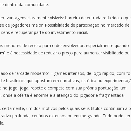
nce dentro da comunidade.
m vantagens claramente visíveis: barreira de entrada reduzida, o qu
se de jogadores maior. Possibilidade de participação no mercado de
tens e recuperar parte do investimento inicial.
s menores de receita para o desenvolvedor, especialmente quando
am
) e à necessidade de reduzir o preço para aumentar visibilidade ou
ado de “arcade moderno” – games intensos, de jogo rápido, com fo
die brasileiros que apostam em narrativas, estética ou experimentaç
ra no jogo, joga, repete e compete com sua própria pontuação: um
m
, onde a oferta é enorme e a atenção do jogador é fragmentada.
certamente, um dos motivos pelos quais seus títulos continuam a t
rativa profunda, cenários extensos ou equipe grande. Tudo pode ser
de.