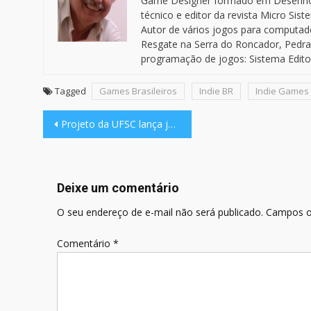
Game Designer formado em Desenho In
técnico e editor da revista Micro Sis
Autor de vários jogos para computado
Resgate na Serra do Roncador, Pedra
programação de jogos: Sistema Editor
Tagged
Games Brasileiros
Indie BR
Indie Games
Navegação
Projeto da UFSC lança jogo educativo sobre segurança digital para jovens e adolescentes
de
Post
Deixe um comentário
O seu endereço de e-mail não será publicado.
Campos o
Comentário
*