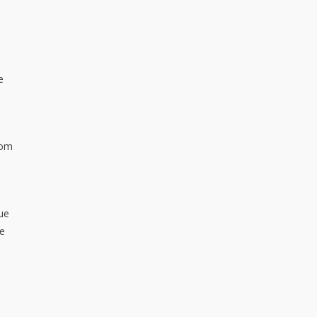
e
com
ue
de