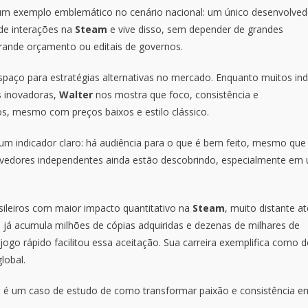
um exemplo emblemático no cenário nacional: um único desenvolved
 de interações na
Steam
e vive disso, sem depender de grandes
rande orçamento ou editais de governos.
paço para estratégias alternativas no mercado. Enquanto muitos ind
s inovadoras,
Walter
nos mostra que foco, consistência e
s, mesmo com preços baixos e estilo clássico.
 um indicador claro: há audiência para o que é bem feito, mesmo que
olvedores independentes ainda estão descobrindo, especialmente em
sileiros com maior impacto quantitativo na
Steam
, muito distante at
já acumula milhões de cópias adquiridas e dezenas de milhares de
 jogo rápido facilitou essa aceitação. Sua carreira exemplifica como 
lobal.
é um caso de estudo de como transformar paixão e consistência e