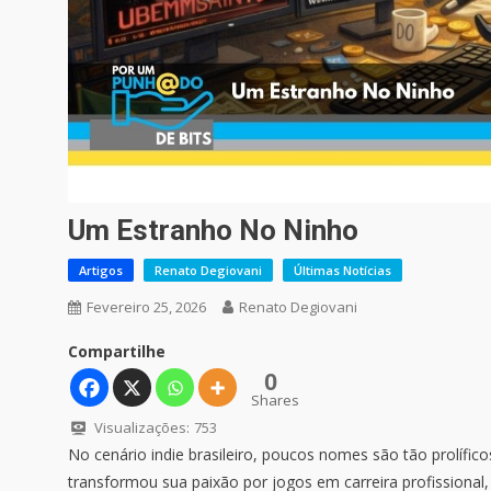
Um Estranho No Ninho
Artigos
Renato Degiovani
Últimas Notícias
Fevereiro 25, 2026
Renato Degiovani
Compartilhe
0
Shares
Visualizações:
753
No cenário indie brasileiro, poucos nomes são tão prolífic
transformou sua paixão por jogos em carreira profissional,