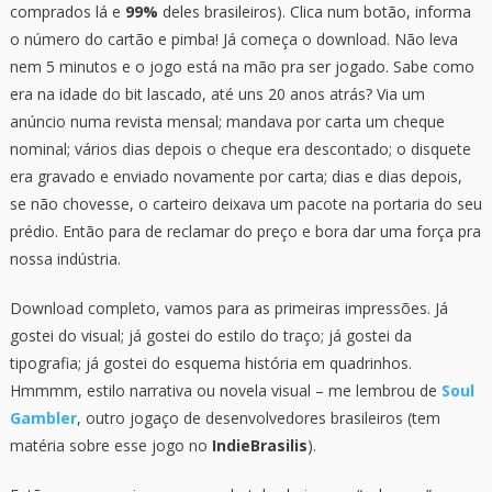
comprados lá e
99%
deles brasileiros). Clica num botão, informa
o número do cartão e pimba! Já começa o download. Não leva
nem 5 minutos e o jogo está na mão pra ser jogado. Sabe como
era na idade do bit lascado, até uns 20 anos atrás? Via um
anúncio numa revista mensal; mandava por carta um cheque
nominal; vários dias depois o cheque era descontado; o disquete
era gravado e enviado novamente por carta; dias e dias depois,
se não chovesse, o carteiro deixava um pacote na portaria do seu
prédio. Então para de reclamar do preço e bora dar uma força pra
nossa indústria.
Download completo, vamos para as primeiras impressões. Já
gostei do visual; já gostei do estilo do traço; já gostei da
tipografia; já gostei do esquema história em quadrinhos.
Hmmmm, estilo narrativa ou novela visual – me lembrou de
Soul
Gambler
, outro jogaço de desenvolvedores brasileiros (tem
matéria sobre esse jogo no
IndieBrasilis
).