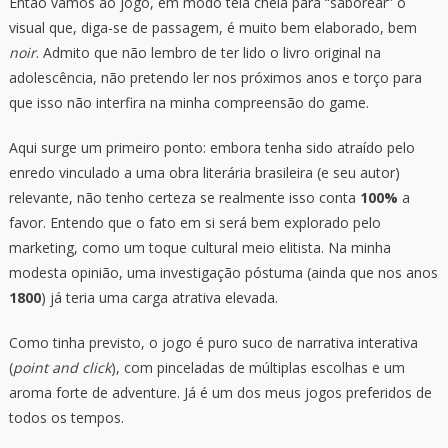
Então vamos ao jogo, em modo tela cheia para “saborear” o
visual que, diga-se de passagem, é muito bem elaborado, bem
noir
. Admito que não lembro de ter lido o livro original na
adolescência, não pretendo ler nos próximos anos e torço para
que isso não interfira na minha compreensão do game.
Aqui surge um primeiro ponto: embora tenha sido atraído pelo
enredo vinculado a uma obra literária brasileira (e seu autor)
relevante, não tenho certeza se realmente isso conta
100%
a
favor. Entendo que o fato em si será bem explorado pelo
marketing, como um toque cultural meio elitista. Na minha
modesta opinião, uma investigação póstuma (ainda que nos anos
1800
) já teria uma carga atrativa elevada.
Como tinha previsto, o jogo é puro suco de narrativa interativa
(
point and click
), com pinceladas de múltiplas escolhas e um
aroma forte de adventure. Já é um dos meus jogos preferidos de
todos os tempos.