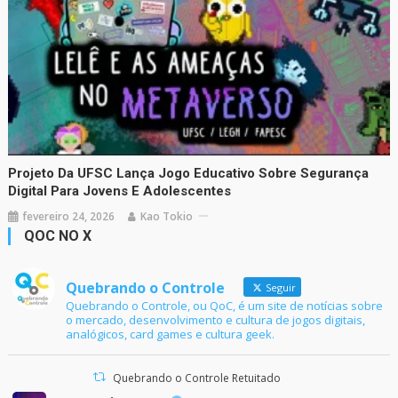
Projeto Da UFSC Lança Jogo Educativo Sobre Segurança
Digital Para Jovens E Adolescentes
fevereiro 24, 2026
Kao Tokio
QOC NO X
Quebrando o Controle
Seguir
Quebrando o Controle, ou QoC, é um site de notícias sobre
o mercado, desenvolvimento e cultura de jogos digitais,
analógicos, card games e cultura geek.
Quebrando o Controle Retuitado