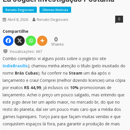
Renato Degiovani
Últimas Notícias
0
Abril 8, 2026
Renato Degiovani
Compartilhe
0
Shares
Visualizações:
667
Combo completo: vi alguns posts sobre o jogo (no site
IndieBrasilis
); chamou minha atenção o título (pelo inusitado do
nome
Brás Cubas
); fui conferir na
Steam
um dia após o
lançamento e crau! Comprei (melhor dizendo licenciei) uma cópia
por exatos
R$ 44,99
, já inclusos os
10%
promocionais de
lançamento. Achei o preço um pouco salgado, mas entendo que
este jogo deve ter um apelo maior, no mercado br, do que no
resto do planeta, daí ser um pouco mais caro que a média dos
games tupiniquins. Torço para que façam muitas vendas e que
conquistem espaços lá fora, para garantir a produção de mais