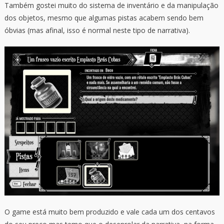
Também gostei muito do sistema de inventário e da manipulação
dos objetos, mesmo que algumas pistas acabem sendo bem
óbvias (mas afinal, isso é normal neste tipo de narrativa).
O game está muito bem produzido e vale cada um dos centavos