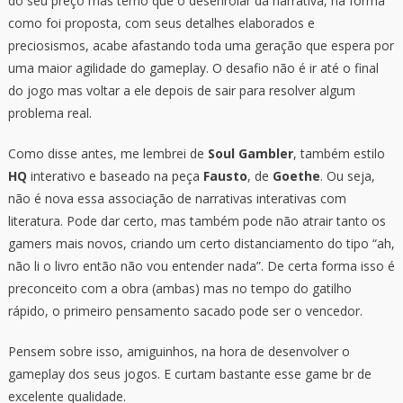
do seu preço mas temo que o desenrolar da narrativa, na forma
como foi proposta, com seus detalhes elaborados e
preciosismos, acabe afastando toda uma geração que espera por
uma maior agilidade do gameplay. O desafio não é ir até o final
do jogo mas voltar a ele depois de sair para resolver algum
problema real.
Como disse antes, me lembrei de
Soul Gambler
, também estilo
HQ
interativo e baseado na peça
Fausto
, de
Goethe
. Ou seja,
não é nova essa associação de narrativas interativas com
literatura. Pode dar certo, mas também pode não atrair tanto os
gamers mais novos, criando um certo distanciamento do tipo “ah,
não li o livro então não vou entender nada”. De certa forma isso é
preconceito com a obra (ambas) mas no tempo do gatilho
rápido, o primeiro pensamento sacado pode ser o vencedor.
Pensem sobre isso, amiguinhos, na hora de desenvolver o
gameplay dos seus jogos. E curtam bastante esse game br de
excelente qualidade.