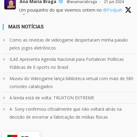
Ana Maria Braga
@anamariabraga
·
21 jun 2024
Um pouquinho do que vivemos ontem no
@Podpah
MAIS NOTÍCIAS
24
1214
Twitter
Como as revistas de videogame despertaram minha paixão
pelos jogos eletrônicos
Quebrando o Controle
@qocoficial
·
11 jun 2024
ILAE Apresenta Agenda Nacional para Fortalecer Políticas
Confira em nosso site o mais recente REVIEW de
Skull & Bones.
Públicas de E-sports no Brasil
Mais em:
https://buff.ly/3yPhDN2
Museu do Videogame lança biblioteca virtual com mais de 580
consoles catalogados
1
1
Twitter
A lenda está de volta: TRUXTON EXTREME
A Sony confirmou oficialmente que não voltará atrás na
Carregar mais
decisão de encerrar a fabricação de mídias físicas