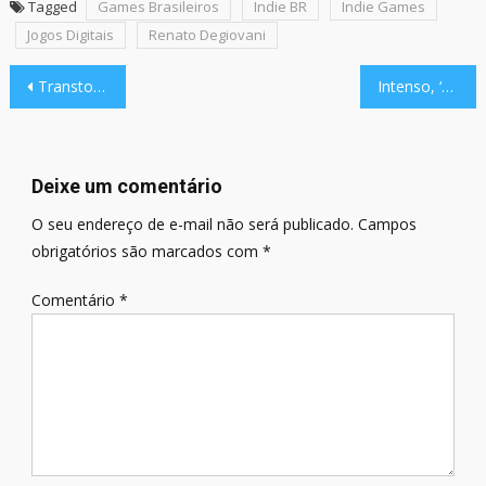
Tagged
Games Brasileiros
Indie BR
Indie Games
Jogos Digitais
Renato Degiovani
Navegação
Transtorno dissociativo de identidade: entre o espetáculo e a realidade
Intenso, ‘brick breaker’ holandês Caromble! ganha trailer de lançamento
de
Post
Deixe um comentário
O seu endereço de e-mail não será publicado.
Campos
obrigatórios são marcados com
*
Comentário
*