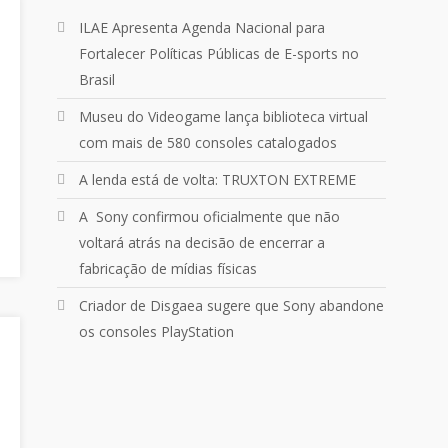
Um pouquinho do que vivemos
ILAE Apresenta Agenda Nacional para
ontem no
@Podpah
Fortalecer Políticas Públicas de E-sports no
Brasil
24
1214
Twitter
Museu do Videogame lança biblioteca virtual
com mais de 580 consoles catalogados
Quebrando o Controle
@qocoficial
·
11 jun 2024
A lenda está de volta: TRUXTON EXTREME
Confira em nosso site o mais
recente REVIEW de Skull & Bones.
A Sony confirmou oficialmente que não
Mais em:
voltará atrás na decisão de encerrar a
https://buff.ly/3yPhDN2
fabricação de mídias físicas
Criador de Disgaea sugere que Sony abandone
1
1
Twitter
os consoles PlayStation
Carregar mais