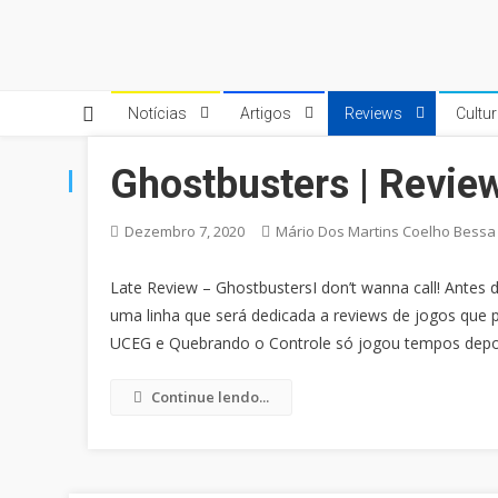
Skip
to
Quebrando o Controle
Quebrando o Controle
content
Notícias
Artigos
Reviews
Cultu
Ghostbusters | Revie
CATEGORIA:
SONY
Dezembro 7, 2020
Mário Dos Martins Coelho Bessa
Late Review – GhostbustersI don’t wanna call! Antes d
uma linha que será dedicada a reviews de jogos que
UCEG e Quebrando o Controle só jogou tempos depoi
Continue lendo...