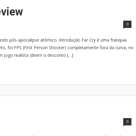
eview
0
undo pós-apocalipse atômico. Introdução Far Cry é uma franquia
eto, foi FPS (First Person Shooter) completamente fora da curva, no
 jogo realista (deem o desconto […]
0