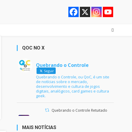
QOC NO X
Quebrando o Controle
Seguir
Quebrando o Controle, ou QoC, é um site
de notícias sobre o mercado,
desenvolvimento e cultura de jogos
digitais, analógicos, card games e cultura
geek.
Quebrando o Controle Retuitado
Ana Maria Braga
@anamariabraga
·
21 jun 2024
MAIS NOTÍCIAS