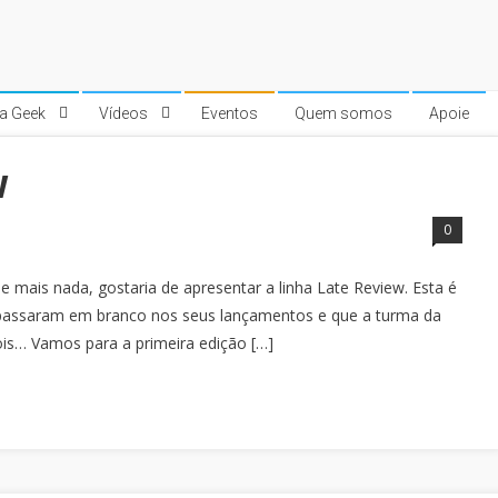
ra Geek
Vídeos
Eventos
Quem somos
Apoie
w
0
e mais nada, gostaria de apresentar a linha Late Review. Esta é
 passaram em branco nos seus lançamentos e que a turma da
s… Vamos para a primeira edição […]